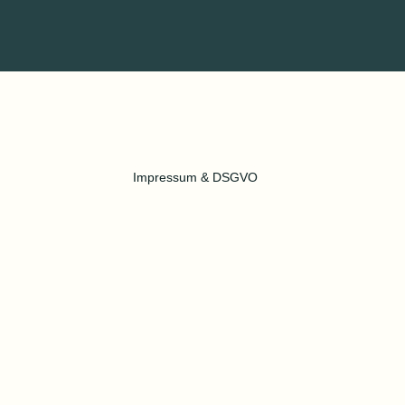
Impressum & DSGVO
©2022 by Life Coaching mit Marie